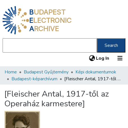
B
UDAPEST
E
LECTRONIC
A
RCHIVE
Search
(current
Log In
Home
Budapest Gyűjtemény
Képi dokumentumok
Communities & Collections
Budapest-képarchívum
[Fleischer Antal, 1917-től az Operaház karmestere]
All of DSpace
[Fleischer Antal, 1917-től az
Statistics
Operaház karmestere]
About us