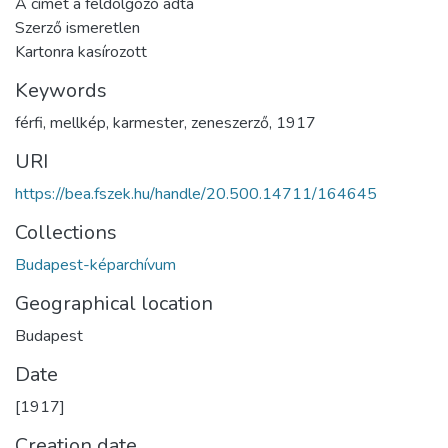
A címet a feldolgozó adta
Szerző ismeretlen
Kartonra kasírozott
Keywords
férfi
,
mellkép
,
karmester
,
zeneszerző
,
1917
URI
https://bea.fszek.hu/handle/20.500.14711/164645
Collections
Budapest-képarchívum
Geographical location
Budapest
Date
[1917]
Creation date