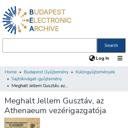
B
UDAPEST
E
LECTRONIC
A
RCHIVE
Search
(current
Log In
Home
Budapest Gyűjtemény
Különgyűjtemények
Communities & Collections
Sajtókivágat-gyűjtemény
All of DSpace
Meghalt Jellem Gusztáv, az Athenaeum vezérigazgatója
Statistics
Meghalt Jellem Gusztáv, az
About us
Athenaeum vezérigazgatója