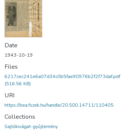
Date
1943-10-19
Files
6217cec241e6a07d34c0b5fae90976b2f2f73daf.pdf
(516.56 KB)
URI
https://bea.fszek.hu/handle/20.500.14711/110405
Collections
Sajtókivágat-gyűjtemény