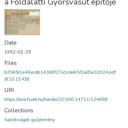
a Földalatti Gyorsvasút építője
Date
1952-02-29
Files
b356fd1e46ecdb143b8f27a1cde65f2ad5e32024.pdf
(610.15 KB)
URI
https://bea.fszek.hu/handle/20.500.14711/124688
Collections
Sajtókivágat-gyűjtemény