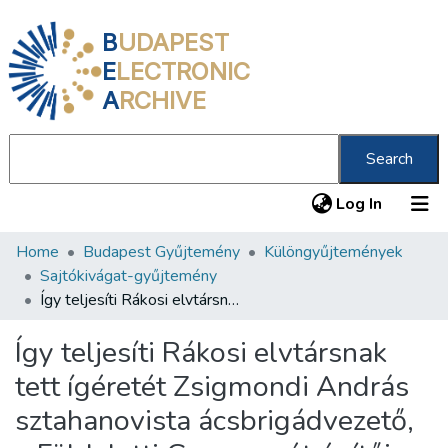
B
UDAPEST
E
LECTRONIC
A
RCHIVE
Search
(current
Log In
Home
Budapest Gyűjtemény
Különgyűjtemények
Communities & Collections
Sajtókivágat-gyűjtemény
All of DSpace
Így teljesíti Rákosi elvtársnak tett ígéretét Zsigmondi András sztahanovista ácsbrigádvezető, a Földalatti Gyorsvasút építője
Statistics
Így teljesíti Rákosi elvtársnak
About us
tett ígéretét Zsigmondi András
sztahanovista ácsbrigádvezető,