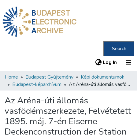
B
UDAPEST
E
LECTRONIC
A
RCHIVE
Search
(current
Log In
Home
Budapest Gyűjtemény
Képi dokumentumok
Communities & Collections
Budapest-képarchívum
Az Aréna-úti állomás vasfödémszerkezete, Felvétetett 1895. máj. 7-én Eiserne Deckenconstruction der Station Arenastsrasse aufgenommen am 7. Mai 1895 /
All of DSpace
Az Aréna-úti állomás
Statistics
vasfödémszerkezete, Felvétetett
About us
1895. máj. 7-én Eiserne
Deckenconstruction der Station