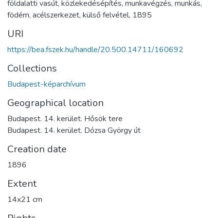
földalatti vasút
,
közlekedésépítés
,
munkavégzés
,
munkás
,
födém
,
acélszerkezet
,
külső felvétel
,
1895
URI
https://bea.fszek.hu/handle/20.500.14711/160692
Collections
Budapest-képarchívum
Geographical location
Budapest. 14. kerület. Hősök tere
Budapest. 14. kerület. Dózsa György út
Creation date
1896
Extent
14x21 cm