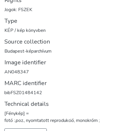
Rights
Jogok: FSZEK
Type
KÉP / kép könyvben
Source collection
Budapest-képarchívum
Image identifier
AN048347
MARC identifier
bibFSZ01484142
Technical details
[Fénykép] =
fotó :,poz., nyomtatott reprodukció, monokróm ;