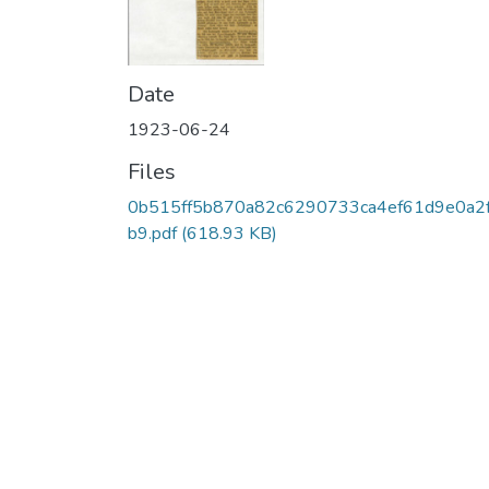
Date
1923-06-24
Files
0b515ff5b870a82c6290733ca4ef61d9e0a2
b9.pdf
(618.93 KB)