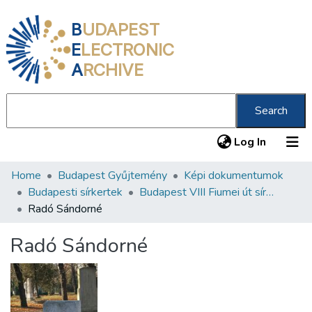
B
UDAPEST
E
LECTRONIC
A
RCHIVE
Search
(current
Log In
Home
Budapest Gyűjtemény
Képi dokumentumok
Communities & Collections
Budapesti sírkertek
Budapest VIII Fiumei út sírkert 1. rész
All of DSpace
Radó Sándorné
Statistics
Radó Sándorné
About us