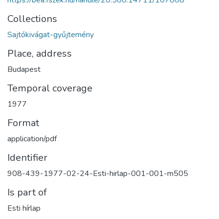
https://bea.fszek.hu/handle/20.500.14711/107808
Collections
Sajtókivágat-gyűjtemény
Place, address
Budapest
Temporal coverage
1977
Format
application/pdf
Identifier
908-439-1977-02-24-Esti-hirlap-001-001-m505
Is part of
Esti hírlap