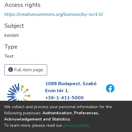
Access rights
https://creativecommons.org/licenses/by-nc/4.0/
Subject
kerület
Type
Text
Full item page
1088 Budapest, Szabó
Ervin tér 1.
+36-1-411-5000
info@fszek.hu
We collect and process your personal information for the
https://fszek.hu
following purposes:
Authentication, Preferences,
Acknowledgement and Statistics
.
To learn more, please read our
privacy policy
.