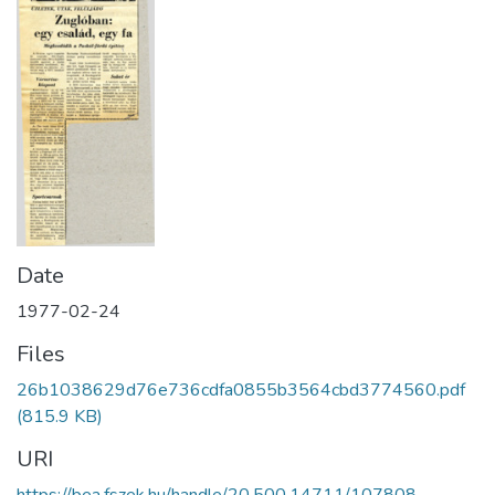
Date
1977-02-24
Files
26b1038629d76e736cdfa0855b3564cbd3774560.pdf
(815.9 KB)
URI