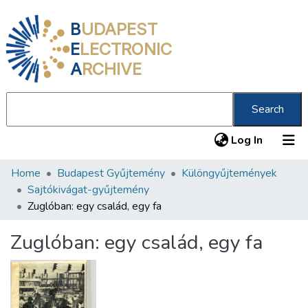
B
UDAPEST
E
LECTRONIC
A
RCHIVE
Search
(current
Log In
Home
Budapest Gyűjtemény
Különgyűjtemények
Communities & Collections
Sajtókivágat-gyűjtemény
All of DSpace
Zuglóban: egy család, egy fa
Statistics
Zuglóban: egy család, egy fa
About us