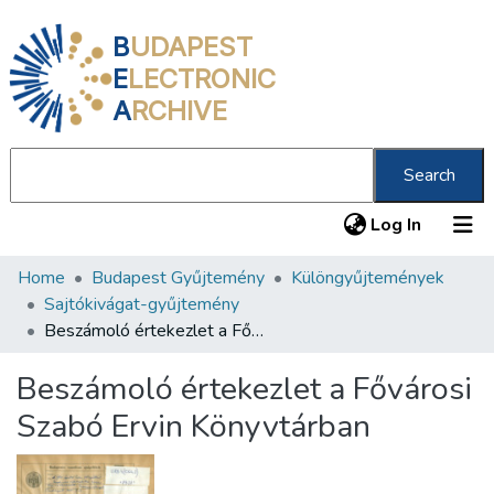
B
UDAPEST
E
LECTRONIC
A
RCHIVE
Search
(current
Log In
Home
Budapest Gyűjtemény
Különgyűjtemények
Communities & Collections
Sajtókivágat-gyűjtemény
All of DSpace
Beszámoló értekezlet a Fővárosi Szabó Ervin Könyvtárban
Statistics
Beszámoló értekezlet a Fővárosi
About us
Szabó Ervin Könyvtárban