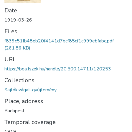
Date
1919-03-26
Files
f839c51fb48eb20f4141d7bcf85cf1c999ebfabc.pdf
(261.86 KB)
URI
https://bea.fszek.hu/handle/20.500.14711/120253
Collections
Sajtókivágat-gyűjtemény
Place, address
Budapest
Temporal coverage
1919