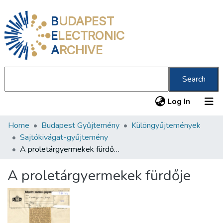
B
UDAPEST
E
LECTRONIC
A
RCHIVE
Search
(current
Log In
Home
Budapest Gyűjtemény
Különgyűjtemények
Communities & Collections
Sajtókivágat-gyűjtemény
All of DSpace
A proletárgyermekek fürdője
Statistics
A proletárgyermekek fürdője
About us