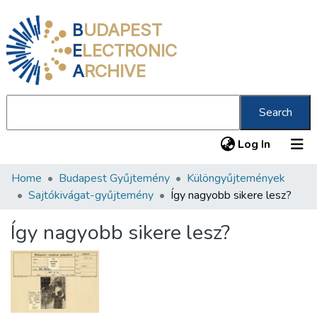
B
UDAPEST
E
LECTRONIC
A
RCHIVE
Search
(current
Log In
Home
Budapest Gyűjtemény
Különgyűjtemények
Communities & Collections
Sajtókivágat-gyűjtemény
Így nagyobb sikere lesz?
All of DSpace
Így nagyobb sikere lesz?
Statistics
About us