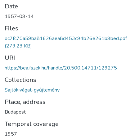
Date
1957-09-14
Files
bc7fc70a59ba81626aea8d453c94b26e261b9bed.pdf
(279.23 KB)
URI
https://bea.fszek.hu/handle/20.500.14711/129275
Collections
Sajtókivágat-gyűjtemény
Place, address
Budapest
Temporal coverage
1957