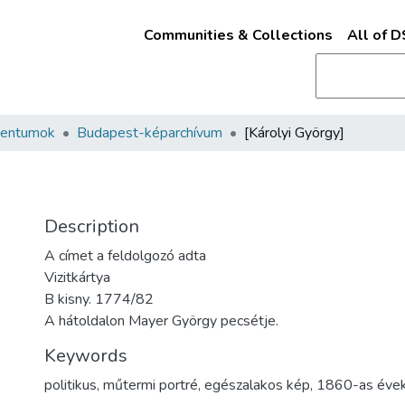
Communities & Collections
All of 
mentumok
Budapest-képarchívum
[Károlyi György]
Description
A címet a feldolgozó adta
Vizitkártya
B kisny. 1774/82
A hátoldalon Mayer György pecsétje.
Keywords
politikus
,
műtermi portré
,
egészalakos kép
,
1860-as éve