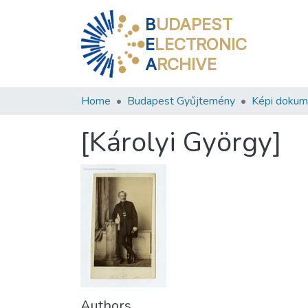
B
UDAPEST
E
LECTRONIC
A
RCHIVE
Home
Budapest Gyűjtemény
Képi doku
[Károlyi György]
Authors