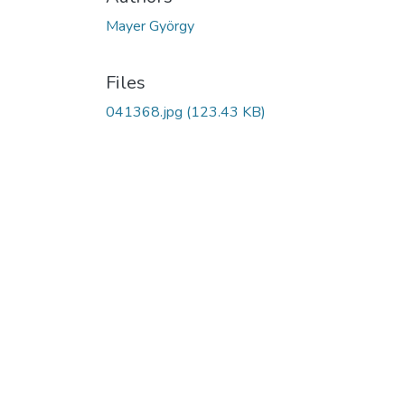
Mayer György
Files
041368.jpg
(123.43 KB)