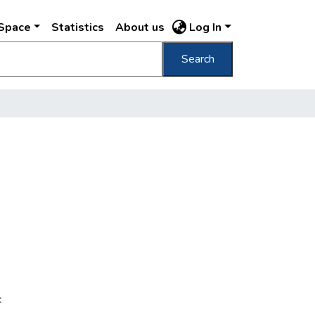
DSpace
Statistics
About us
Log In
Search
k