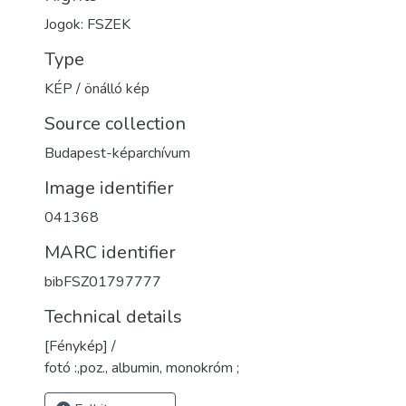
Jogok: FSZEK
Type
KÉP / önálló kép
Source collection
Budapest-képarchívum
Image identifier
041368
MARC identifier
bibFSZ01797777
Technical details
[Fénykép] /
fotó :,poz., albumin, monokróm ;