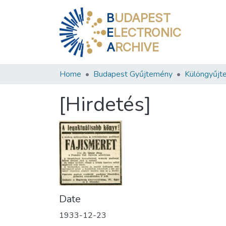
B
UDAPEST
E
LECTRONIC
A
RCHIVE
Home
Budapest Gyűjtemény
Különgyűjt
[Hirdetés]
Date
1933-12-23