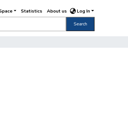
DSpace
Statistics
About us
Log In
Search