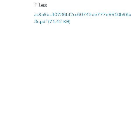
Files
ac9a9bc40736bf2cc60743de777e5510b98b
3c.pdf
(71.42 KB)