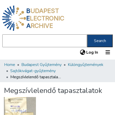
B
UDAPEST
E
LECTRONIC
A
RCHIVE
Search
(current
Log In
Home
Budapest Gyűjtemény
Különgyűjtemények
Communities & Collections
Sajtókivágat-gyűjtemény
All of DSpace
Megszívlelendő tapasztalatok
Statistics
Megszívlelendő tapasztalatok
About us