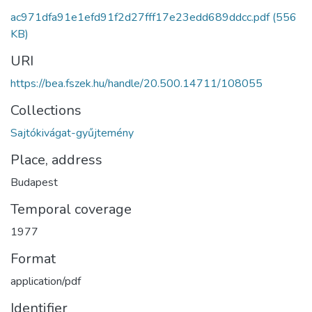
ac971dfa91e1efd91f2d27fff17e23edd689ddcc.pdf
(556
KB)
URI
https://bea.fszek.hu/handle/20.500.14711/108055
Collections
Sajtókivágat-gyűjtemény
Place, address
Budapest
Temporal coverage
1977
Format
application/pdf
Identifier