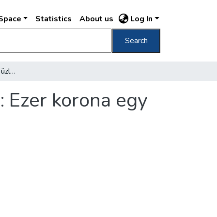
DSpace
Statistics
About us
Log In
Search
Lehetetlen drágaság az üzleti kirakatokban : Ezer korona egy tucat Gillette-penge
: Ezer korona egy