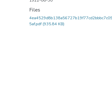
1922-08-30
Files
4ea4529d8b138a56727b19f77cd2bbbc7c0
5af.pdf
(935.84 KB)