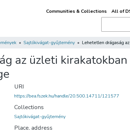
Communities & Collections
All of 
emények
Sajtókivágat-gyűjtemény
g az üzleti kirakatokban 
ge
URI
https://bea.fszek.hu/handle/20.500.14711/121577
Collections
Sajtókivágat-gyűjtemény
Place, address