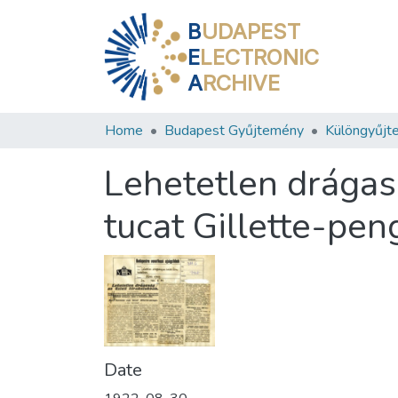
B
UDAPEST
E
LECTRONIC
A
RCHIVE
Home
Budapest Gyűjtemény
Különgyűjt
Lehetetlen drágasá
tucat Gillette-pen
Date