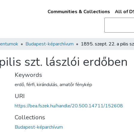
Communities & Collections
All of 
mentumok
Budapest-képarchívum
pilis szt. lászlói erdőben
Keywords
erdő
,
férfi
,
kirándulás
,
amatőr fénykép
URI
https://bea.fszek.hu/handle/20.500.14711/152608
Collections
Budapest-képarchívum