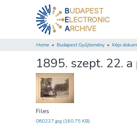
B
UDAPEST
E
LECTRONIC
A
RCHIVE
Home
Budapest Gyűjtemény
Képi doku
1895. szept. 22. a 
Files
080227.jpg
(160.75 KB)