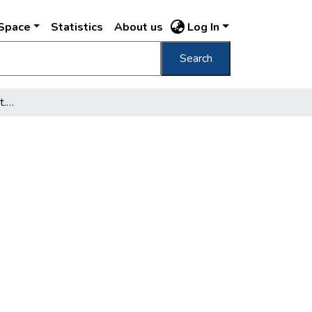
DSpace
Statistics
About us
Log In
Search
1895. szept. 22. a pilis szt. lászlói erdőben