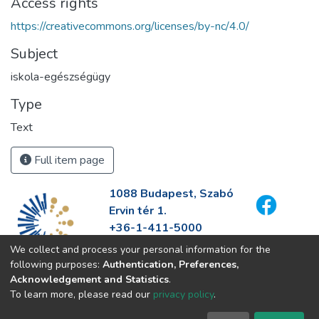
Access rights
https://creativecommons.org/licenses/by-nc/4.0/
Subject
iskola-egészségügy
Type
Text
Full item page
1088 Budapest, Szabó
Ervin tér 1.
+36-1-411-5000
info@fszek.hu
We collect and process your personal information for the
https://fszek.hu
following purposes:
Authentication, Preferences,
Acknowledgement and Statistics
.
To learn more, please read our
privacy policy
.