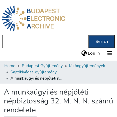
B
UDAPEST
E
LECTRONIC
A
RCHIVE
Search
(current
Log In
Home
Budapest Gyűjtemény
Különgyűjtemények
Communities & Collections
Sajtókivágat-gyűjtemény
All of DSpace
A munkaügyi és népjóléti népbiztosság 32. M. N. N. számú rendelete
Statistics
A munkaügyi és népjóléti
About us
népbiztosság 32. M. N. N. számú
rendelete