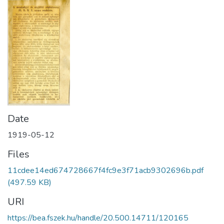
Date
1919-05-12
Files
11cdee14ed674728667f4fc9e3f71acb9302696b.pdf
(497.59 KB)
URI
https://bea.fszek.hu/handle/20.500.14711/120165