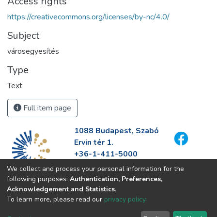
Access rights
https://creativecommons.org/licenses/by-nc/4.0/
Subject
városegyesítés
Type
Text
Full item page
1088 Budapest, Szabó
Ervin tér 1.
+36-1-411-5000
info@fszek.hu
We collect and process your personal information for the
https://fszek.hu
following purposes:
Authentication, Preferences,
Acknowledgement and Statistics
.
To learn more, please read our
privacy policy
.