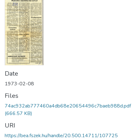
Date
1973-02-08
Files
74ac932ab777460a4db68e20654496c7baeb988d.pdf
(666.57 KB)
URI
https://bea.fszek.hu/handle/20.500.14711/107725