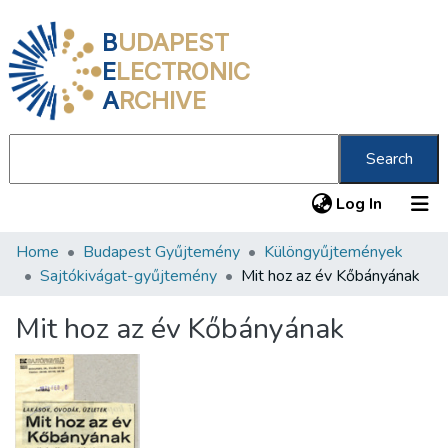
B
UDAPEST
E
LECTRONIC
A
RCHIVE
Search
(current
Log In
Home
Budapest Gyűjtemény
Különgyűjtemények
Communities & Collections
Sajtókivágat-gyűjtemény
Mit hoz az év Kőbányának
All of DSpace
Mit hoz az év Kőbányának
Statistics
About us