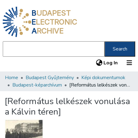
B
UDAPEST
E
LECTRONIC
A
RCHIVE
Search
(current
Log In
Home
Budapest Gyűjtemény
Képi dokumentumok
Communities & Collections
Budapest-képarchívum
[Református lelkészek vonulása a Kálvin téren]
All of DSpace
[Református lelkészek vonulása
Statistics
a Kálvin téren]
About us