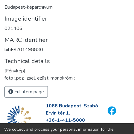
Budapest-képarchívum
Image identifier
021406
MARC identifier
bibFSZ01498830
Technical details
[Fénykép]
fotó :,poz., zsel. ezüst, monokróm ;
Full item page
1088 Budapest, Szabó
Ervin tér 1.
+36-1-411-5000
info@fszek.hu
We collect and process your personal information for the