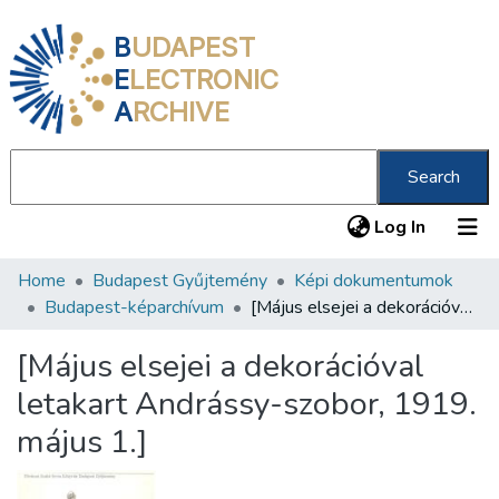
B
UDAPEST
E
LECTRONIC
A
RCHIVE
Search
(current
Log In
Home
Budapest Gyűjtemény
Képi dokumentumok
Communities & Collections
Budapest-képarchívum
[Május elsejei a dekorációval letakart Andrássy-szobor, 1919. május 1.]
All of DSpace
[Május elsejei a dekorációval
Statistics
letakart Andrássy-szobor, 1919.
About us
május 1.]