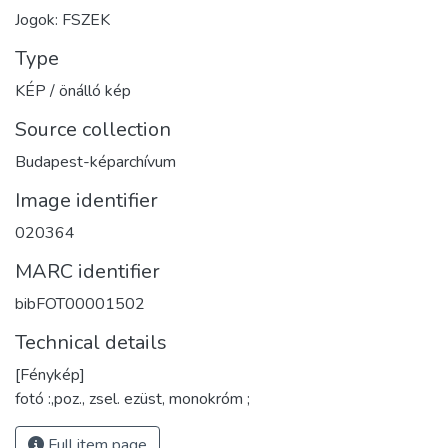
Jogok: FSZEK
Type
KÉP / önálló kép
Source collection
Budapest-képarchívum
Image identifier
020364
MARC identifier
bibFOT00001502
Technical details
[Fénykép]
fotó :,poz., zsel. ezüst, monokróm ;
Full item page