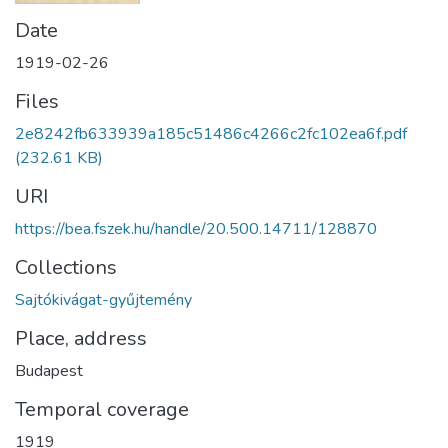
Date
1919-02-26
Files
2e8242fb633939a185c51486c4266c2fc102ea6f.pdf
(232.61 KB)
URI
https://bea.fszek.hu/handle/20.500.14711/128870
Collections
Sajtókivágat-gyűjtemény
Place, address
Budapest
Temporal coverage
1919