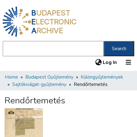
B
UDAPEST
E
LECTRONIC
A
RCHIVE
Search
(current
Log In
Home
Budapest Gyűjtemény
Különgyűjtemények
Communities & Collections
Sajtókivágat-gyűjtemény
Rendőrtemetés
All of DSpace
Rendőrtemetés
Statistics
About us