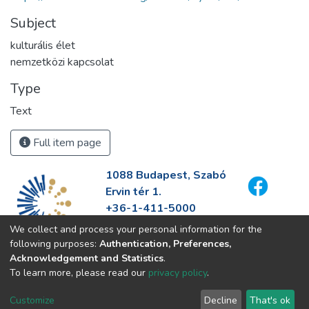
Subject
kulturális élet
nemzetközi kapcsolat
Type
Text
Full item page
1088 Budapest, Szabó
Ervin tér 1.
+36-1-411-5000
info@fszek.hu
We collect and process your personal information for the
https://fszek.hu
following purposes:
Authentication, Preferences,
Acknowledgement and Statistics
.
To learn more, please read our
privacy policy
.
Customize
Decline
That's ok