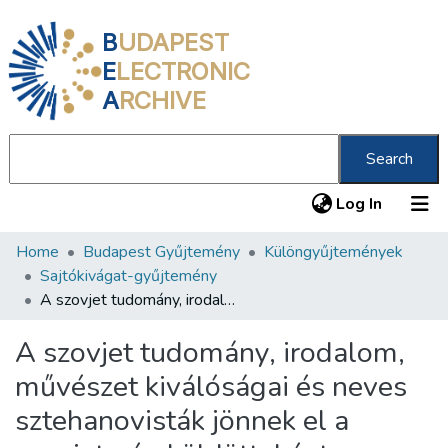
B
UDAPEST
E
LECTRONIC
A
RCHIVE
Search
(current
Log In
Home
Budapest Gyűjtemény
Különgyűjtemények
Communities & Collections
Sajtókivágat-gyűjtemény
All of DSpace
A szovjet tudomány, irodalom, művészet kiválóságai és neves sztehanovisták jönnek el a szovjet nép küldötteként a Magyar-Szovjet Barátság Hónapjára
Statistics
A szovjet tudomány, irodalom,
About us
művészet kiválóságai és neves
sztehanovisták jönnek el a