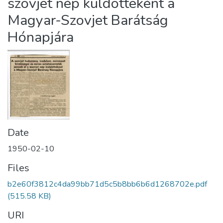
szovjet nép küldötteként a
Magyar-Szovjet Barátság
Hónapjára
Date
1950-02-10
Files
b2e60f3812c4da99bb71d5c5b8bb6b6d1268702e.pdf
(515.58 KB)
URI