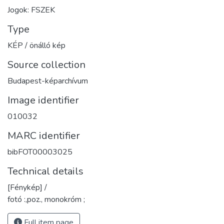
Jogok: FSZEK
Type
KÉP / önálló kép
Source collection
Budapest-képarchívum
Image identifier
010032
MARC identifier
bibFOT00003025
Technical details
[Fénykép] /
fotó :,poz., monokróm ;
Full item page