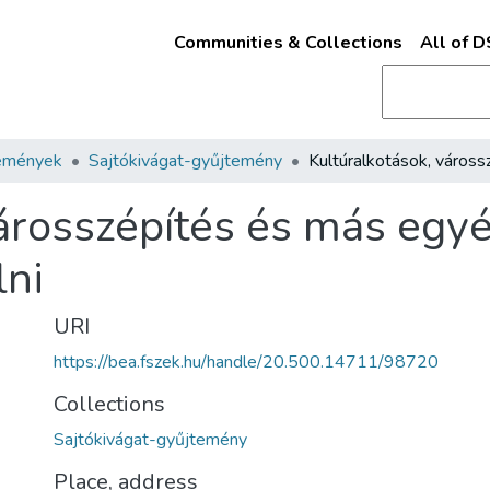
Communities & Collections
All of 
emények
Sajtókivágat-gyűjtemény
városszépítés és más egy
lni
URI
https://bea.fszek.hu/handle/20.500.14711/98720
Collections
Sajtókivágat-gyűjtemény
Place, address