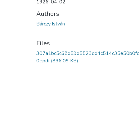
1926-04-02
Authors
Bárczy István
Files
307a1bc5c68d59d5523dd4c514c35e50b0fc
0c.pdf
(836.09 KB)