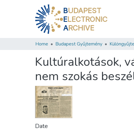
B
UDAPEST
E
LECTRONIC
A
RCHIVE
Home
Budapest Gyűjtemény
Különgyűjt
Kultúralkotások, 
nem szokás beszé
Date