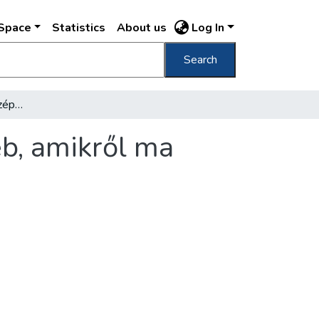
DSpace
Statistics
About us
Log In
Search
Kultúralkotások, városszépítés és más egyéb, amikről ma nem szokás beszélni
éb, amikről ma