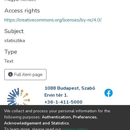
Access rights
https://creativecommons.org/licenses/by-nc/4.0/
Subject
statisztika
Type
Text
Full item page
1088 Budapest, Szabó
Ervin tér 1.
+36-1-411-5000
info@fszek.hu
We collect and process your personal information for the
https://fszek.hu
following purposes:
Authentication, Preferences,
Acknowledgement and Statistics
.
To learn more, please read our
privacy policy
.