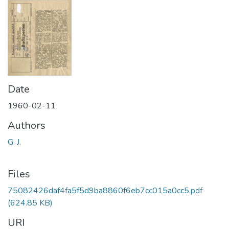
Date
1960-02-11
Authors
G. J.
Files
75082426daf4fa5f5d9ba8860f6eb7cc015a0cc5.pdf
(624.85 KB)
URI