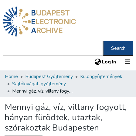
B
UDAPEST
E
LECTRONIC
A
RCHIVE
Search
(current
Log In
Home
Budapest Gyűjtemény
Különgyűjtemények
Communities & Collections
Sajtókivágat-gyűjtemény
All of DSpace
Mennyi gáz, víz, villany fogyott, hányan fürödtek, utaztak, szórakoztak Budapesten
Statistics
Mennyi gáz, víz, villany fogyott,
About us
hányan fürödtek, utaztak,
szórakoztak Budapesten