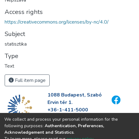
Access rights
https://creativecommons.org/licenses/by-nc/4.0/
Subject
statisztika
Type
Text
Full item page
1088 Budapest, Szabó
Ervin tér 1.
+36-1-411-5000
info@fszek.hu
We collect and process your personal information for the
https://fszek.hu
following purposes:
Authentication, Preferences,
Acknowledgement and Statistics
.
To learn more, please read our
privacy policy
.