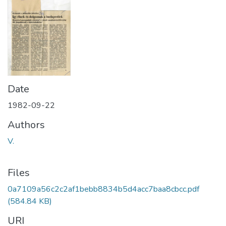
Date
1982-09-22
Authors
V.
Files
0a7109a56c2c2af1bebb8834b5d4acc7baa8cbcc.pdf
(584.84 KB)
URI