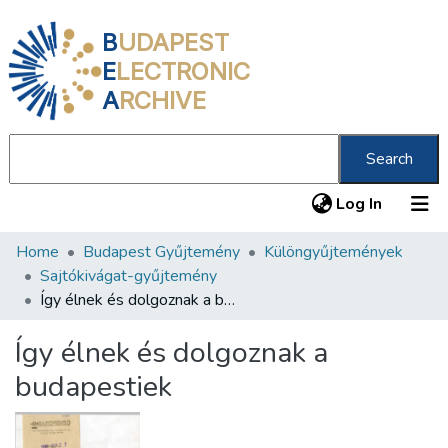
B
UDAPEST
E
LECTRONIC
A
RCHIVE
Search
(current
Log In
Home
Budapest Gyűjtemény
Különgyűjtemények
Communities & Collections
Sajtókivágat-gyűjtemény
All of DSpace
Így élnek és dolgoznak a budapestiek
Statistics
Így élnek és dolgoznak a
About us
budapestiek