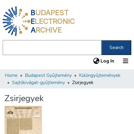
B
UDAPEST
E
LECTRONIC
A
RCHIVE
Search
(current
Log In
Home
Budapest Gyűjtemény
Különgyűjtemények
Communities & Collections
Sajtókivágat-gyűjtemény
Zsirjegyek
All of DSpace
Zsirjegyek
Statistics
About us