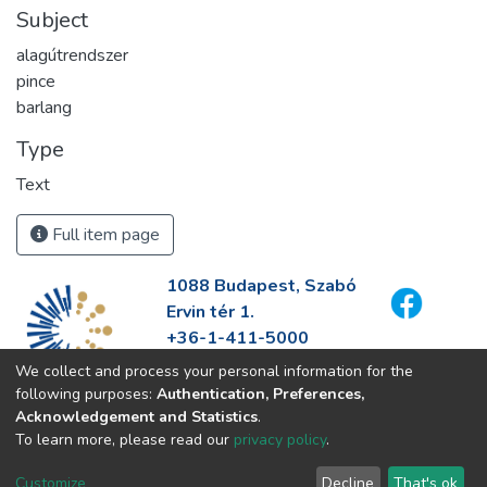
Subject
alagútrendszer
pince
barlang
Type
Text
Full item page
1088 Budapest, Szabó
Ervin tér 1.
+36-1-411-5000
info@fszek.hu
We collect and process your personal information for the
https://fszek.hu
following purposes:
Authentication, Preferences,
Acknowledgement and Statistics
.
To learn more, please read our
privacy policy
.
Customize
Decline
That's ok