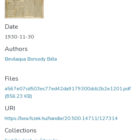
Date
1930-11-30
Authors
Bevilaqua Borsody Béla
Files
a567e07cd503ec77ed42da9179300dcb2b2e1201.pdf
(856.23 KB)
URI
https://bea.fszek.hu/handle/20.500.14711/127314
Collections