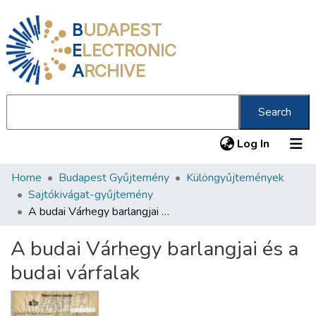
B
UDAPEST
E
LECTRONIC
A
RCHIVE
Search
(current
Log In
Home
Budapest Gyűjtemény
Különgyűjtemények
Communities & Collections
Sajtókivágat-gyűjtemény
All of DSpace
A budai Várhegy barlangjai és a budai várfalak
Statistics
A budai Várhegy barlangjai és a
About us
budai várfalak