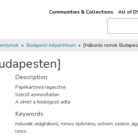
Communities & Collections
All of 
mentumok
Budapest-képarchívum
udapesten]
Description
Papírkartonra ragasztva
Szerző azonosítatlan
A címet a feldolgozó adta
Keywords
második világháború
,
romos építmény
,
ostrom
,
szobor
,
ág
roncs