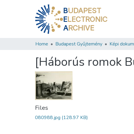
B
UDAPEST
E
LECTRONIC
A
RCHIVE
Home
Budapest Gyűjtemény
Képi doku
[Háborús romok B
Files
080988.jpg
(128.97 KB)