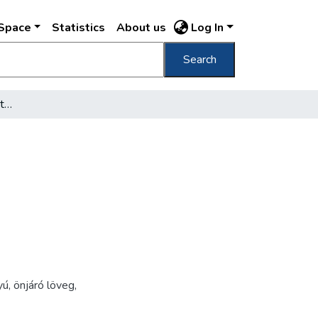
DSpace
Statistics
About us
Log In
Search
[Háborús romok Budapesten]
yú
,
önjáró löveg
,