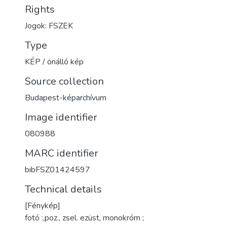
Rights
Jogok: FSZEK
Type
KÉP / önálló kép
Source collection
Budapest-képarchívum
Image identifier
080988
MARC identifier
bibFSZ01424597
Technical details
[Fénykép]
fotó :,poz., zsel. ezüst, monokróm ;