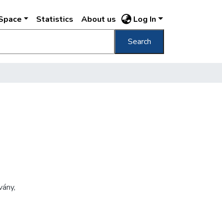
DSpace
Statistics
About us
Log In
Search
vány
,