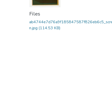
Files
ab4744e7d76a9f185847587f826eb6c5_scr
n.jpg
(114.53 KB)