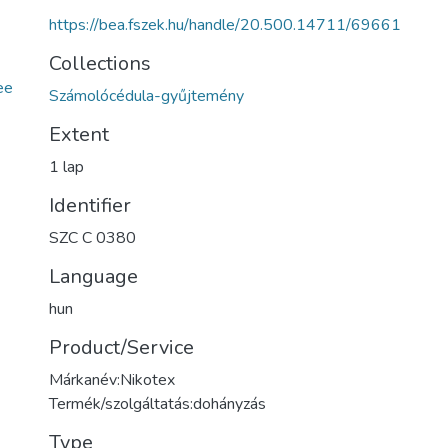
https://bea.fszek.hu/handle/20.500.14711/69661
Collections
ee
Számolócédula-gyűjtemény
Extent
1 lap
Identifier
SZC C 0380
Language
hun
Product/Service
Márkanév:Nikotex
Termék/szolgáltatás:dohányzás
Type