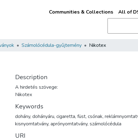
Communities & Collections
All of 
ványok
Számolócédula-gyűjtemény
Nikotex
Description
A hirdetés szövege:
Nikotex
Keywords
dohány
,
dohányáru
,
cigaretta
,
füst
,
csónak
,
reklámnyomtat
kisnyomtatvány
,
aprónyomtatvány
,
számolócédula
URI