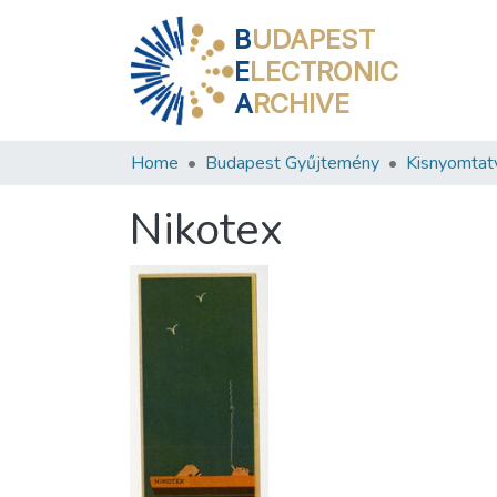
B
UDAPEST
E
LECTRONIC
A
RCHIVE
Home
Budapest Gyűjtemény
Kisnyomtat
Nikotex