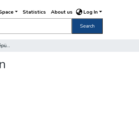
DSpace
Statistics
About us
Log In
Search
Új sportlétesítmények épülnek a fővárosban
n