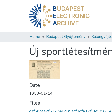
B
UDAPEST
E
LECTRONIC
A
RCHIVE
Home
Budapest Gyűjtemény
Különgyűjt
Új sportlétesítmé
Date
1953-01-14
Files
c3f68cea2f512240d39acf0df417f3fe9c3214