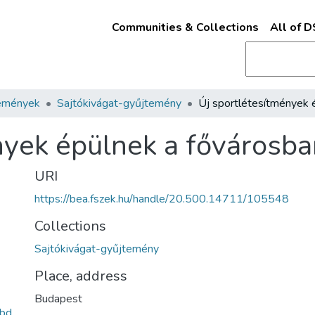
Communities & Collections
All of 
emények
Sajtókivágat-gyűjtemény
nyek épülnek a fővárosba
URI
https://bea.fszek.hu/handle/20.500.14711/105548
Collections
Sajtókivágat-gyűjtemény
Place, address
Budapest
bd