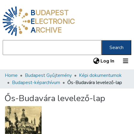
B
UDAPEST
E
LECTRONIC
A
RCHIVE
Search
(current
Log In
Home
Budapest Gyűjtemény
Képi dokumentumok
Communities & Collections
Budapest-képarchívum
Ős-Budavára levelező-lap
All of DSpace
Ős-Budavára levelező-lap
Statistics
About us