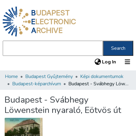
B
UDAPEST
E
LECTRONIC
A
RCHIVE
Search
(current
Log In
Home
Budapest Gyűjtemény
Képi dokumentumok
Communities & Collections
Budapest-képarchívum
Budapest - Svábhegy Löwenstein nyaraló, Eötvös út
All of DSpace
Budapest - Svábhegy
Statistics
Löwenstein nyaraló, Eötvös út
About us