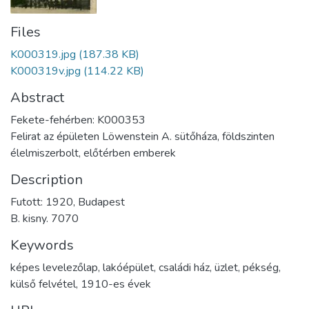
Files
K000319.jpg
(187.38 KB)
K000319v.jpg
(114.22 KB)
Abstract
Fekete-fehérben: K000353
Felirat az épületen Löwenstein A. sütőháza, földszinten
élelmiszerbolt, előtérben emberek
Description
Futott: 1920, Budapest
B. kisny. 7070
Keywords
képes levelezőlap
,
lakóépület
,
családi ház
,
üzlet
,
pékség
,
külső felvétel
,
1910-es évek