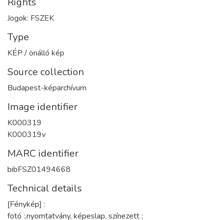
Rights
Jogok: FSZEK
Type
KÉP / önálló kép
Source collection
Budapest-képarchívum
Image identifier
K000319
K000319v
MARC identifier
bibFSZ01494668
Technical details
[Fénykép] :
fotó :,nyomtatvány, képeslap, színezett ;