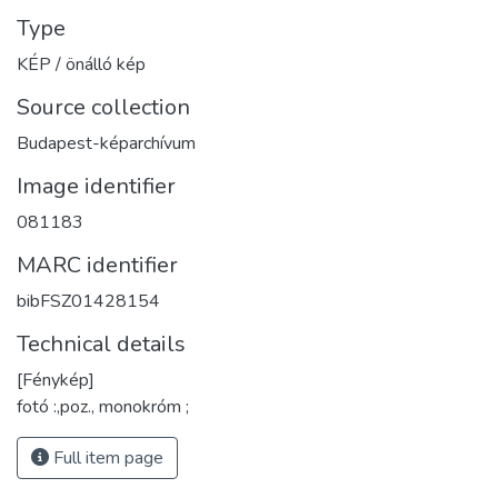
Type
KÉP / önálló kép
Source collection
Budapest-képarchívum
Image identifier
081183
MARC identifier
bibFSZ01428154
Technical details
[Fénykép]
fotó :,poz., monokróm ;
Full item page