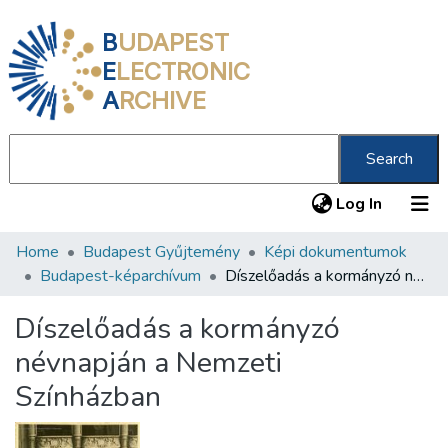
B
UDAPEST
E
LECTRONIC
A
RCHIVE
Search
(current
Log In
Home
Budapest Gyűjtemény
Képi dokumentumok
Communities & Collections
Budapest-képarchívum
Díszelőadás a kormányzó névnapján a Nemzeti Színházban
All of DSpace
Díszelőadás a kormányzó
Statistics
névnapján a Nemzeti
About us
Színházban