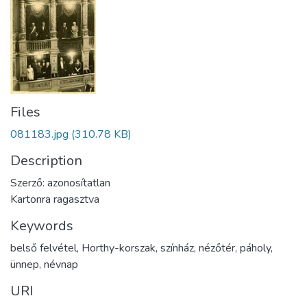
Files
081183.jpg
(310.78 KB)
Description
Szerző: azonosítatlan
Kartonra ragasztva
Keywords
belső felvétel
,
Horthy-korszak
,
színház
,
nézőtér
,
páholy
,
ünnep
,
névnap
URI