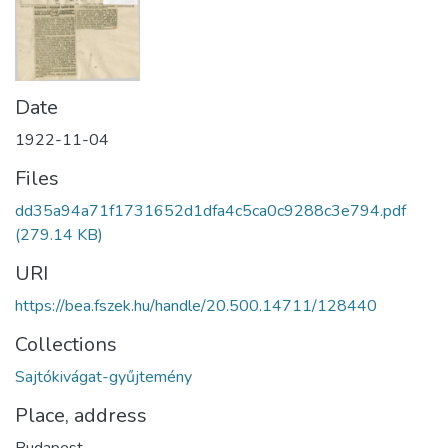
Date
1922-11-04
Files
dd35a94a71f1731652d1dfa4c5ca0c9288c3e794.pdf
(279.14 KB)
URI
https://bea.fszek.hu/handle/20.500.14711/128440
Collections
Sajtókivágat-gyűjtemény
Place, address
Budapest