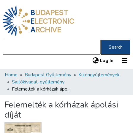
B
UDAPEST
E
LECTRONIC
A
RCHIVE
Search
(current
Log In
Home
Budapest Gyűjtemény
Különgyűjtemények
Communities & Collections
Sajtókivágat-gyűjtemény
All of DSpace
Felemelték a kórházak ápolási díját
Statistics
Felemelték a kórházak ápolási
About us
díját