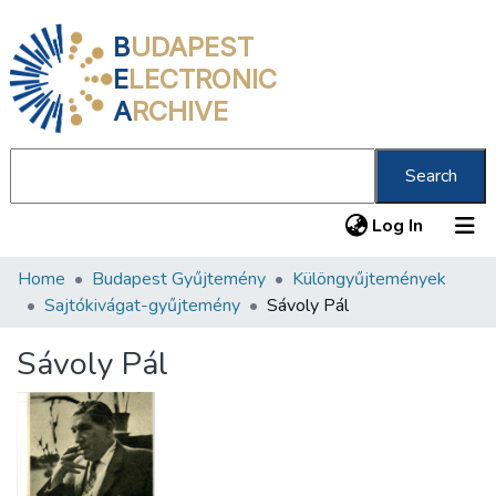
B
UDAPEST
E
LECTRONIC
A
RCHIVE
Search
(current
Log In
Home
Budapest Gyűjtemény
Különgyűjtemények
Communities & Collections
Sajtókivágat-gyűjtemény
Sávoly Pál
All of DSpace
Sávoly Pál
Statistics
About us