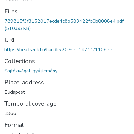
1966-06-01
Files
789815f3f3152017ecde4c8b583422fb0b8008e4.pdf
(510.88 KB)
URI
https://bea.fszek.hu/handle/20.500.14711/110833
Collections
Sajtókivágat-gyűjtemény
Place, address
Budapest
Temporal coverage
1966
Format