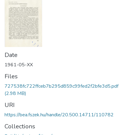
Date
1961-05-XX
Files
727538fc722ffceb7b295d859c99fed2f2bfe3d5.pdf
(2.98 MB)
URI
https://bea.fszek.hu/handle/20.500.14711/110782
Collections