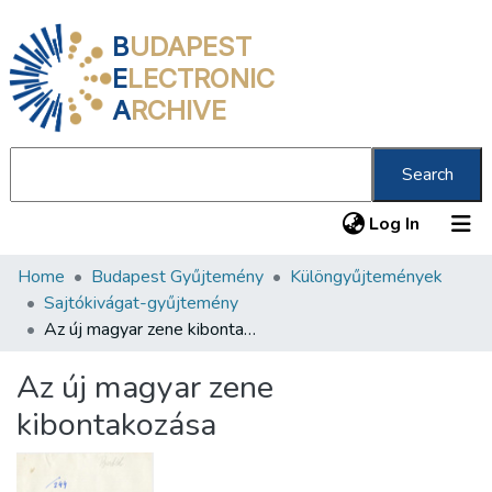
B
UDAPEST
E
LECTRONIC
A
RCHIVE
Search
(current
Log In
Home
Budapest Gyűjtemény
Különgyűjtemények
Communities & Collections
Sajtókivágat-gyűjtemény
All of DSpace
Az új magyar zene kibontakozása
Statistics
Az új magyar zene
About us
kibontakozása