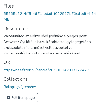
Files
55835e32-4ff5-4671-bda6-f022837b73cd.pdf
(4.54
MB)
Description
Valószínűleg az előtte lévő (Néhány előleges pont
Schwarcz Gyulától a hazai közoktatásügy legégetőbb
szükségleteiről) c. művel volt egybekötve
Közös borítócím: Két röpirat a közoktatás körül
URI
https://bea.fszek.hu/handle/20.500.14711/177477
Collections
Ballagi-gyűjtemény
Full item page