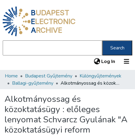
B
UDAPEST
E
LECTRONIC
A
RCHIVE
Search
(current
Log In
Home
Budapest Gyűjtemény
Különgyűjtemények
Communities & Collections
Ballagi-gyűjtemény
Alkotmányossag és közoktatásügy : előleges lenyomat Schvarcz Gyulának "A közoktatásügyi reform keresztülvitelének lehetőségéről, parliamenti központosítás segélyével" című művének előszavából
All of DSpace
Alkotmányossag és
Statistics
közoktatásügy : előleges
About us
lenyomat Schvarcz Gyulának "A
közoktatásügyi reform