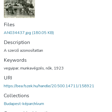
Files
AN034437.jpg
(180.05 KB)
Description
A szerző azonosítatlan
Keywords
vegyipar
,
munkavégzés
,
nők
,
1923
URI
https://bea.fszek.hu/handle/20.500.14711/158921
Collections
Budapest-képarchívum