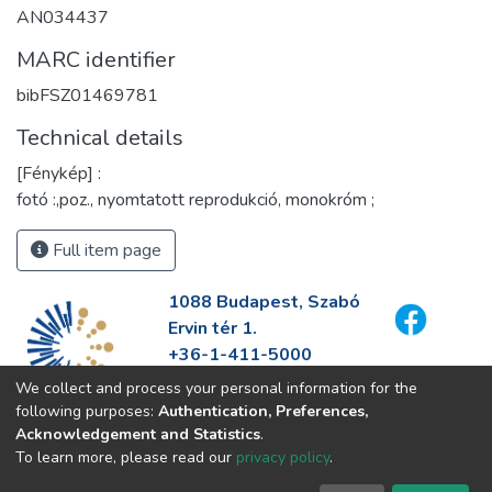
AN034437
MARC identifier
bibFSZ01469781
Technical details
[Fénykép] :
fotó :,poz., nyomtatott reprodukció, monokróm ;
Full item page
1088 Budapest, Szabó
Ervin tér 1.
+36-1-411-5000
info@fszek.hu
We collect and process your personal information for the
https://fszek.hu
following purposes:
Authentication, Preferences,
Acknowledgement and Statistics
.
To learn more, please read our
privacy policy
.