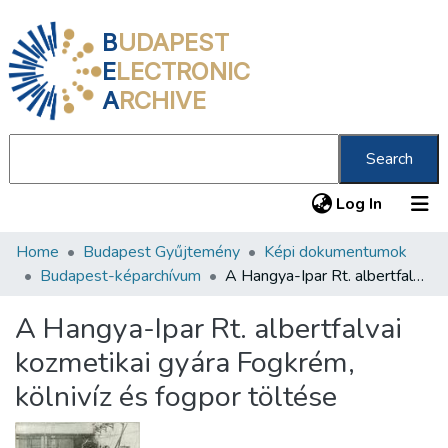
B
UDAPEST
E
LECTRONIC
A
RCHIVE
Search
(current
Log In
Home
Budapest Gyűjtemény
Képi dokumentumok
Communities & Collections
Budapest-képarchívum
A Hangya-Ipar Rt. albertfalvai kozmetikai gyára Fogkrém, kölnivíz és fogpor töltése
All of DSpace
A Hangya-Ipar Rt. albertfalvai
Statistics
kozmetikai gyára Fogkrém,
About us
kölnivíz és fogpor töltése