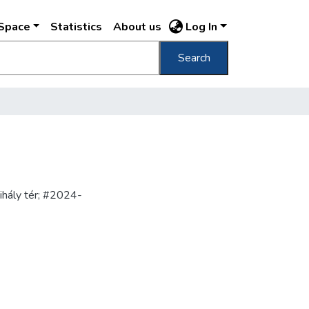
DSpace
Statistics
About us
Log In
Search
ihály tér; #2024-