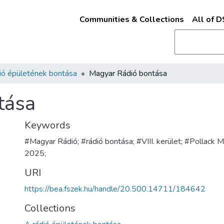
Communities & Collections
All of 
ió épületének bontása
Magyar Rádió bontása
tása
Keywords
#Magyar Rádió; #rádió bontása; #VIII. kerület; #Pollack M
2025;
URI
https://bea.fszek.hu/handle/20.500.14711/184642
Collections