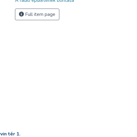
A rádió épületének bontása
Full item page
in tér 1.