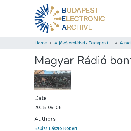
B
UDAPEST
E
LECTRONIC
A
RCHIVE
Home
A jövő emlékei / Budapest ma
A rád
Magyar Rádió bon
Date
2025-09-05
Authors
Balázs László Róbert