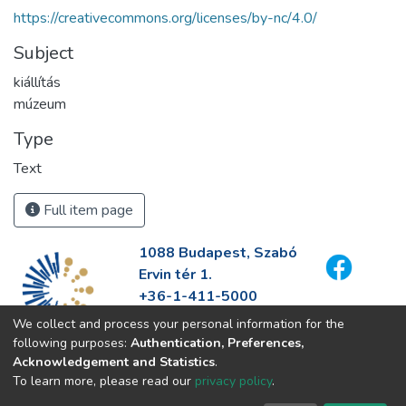
https://creativecommons.org/licenses/by-nc/4.0/
Subject
kiállítás
múzeum
Type
Text
Full item page
1088 Budapest, Szabó
Ervin tér 1.
+36-1-411-5000
info@fszek.hu
We collect and process your personal information for the
https://fszek.hu
following purposes:
Authentication, Preferences,
Acknowledgement and Statistics
.
To learn more, please read our
privacy policy
.