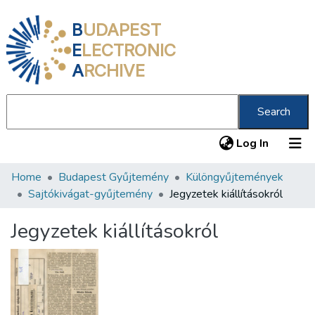
B
UDAPEST
E
LECTRONIC
A
RCHIVE
Search
(current
Log In
Home
Budapest Gyűjtemény
Különgyűjtemények
Communities & Collections
Sajtókivágat-gyűjtemény
Jegyzetek kiállításokról
All of DSpace
Jegyzetek kiállításokról
Statistics
About us