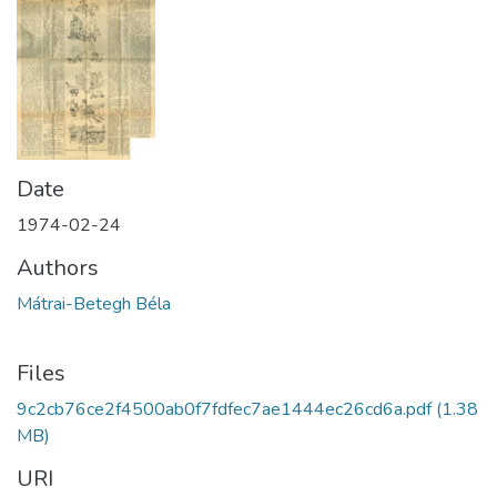
Date
1974-02-24
Authors
Mátrai-Betegh Béla
Files
9c2cb76ce2f4500ab0f7fdfec7ae1444ec26cd6a.pdf
(1.38
MB)
URI