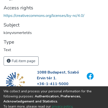
Access rights
https://creativecommons.org/licenses/by-nc/4.0/
Subject
könyvismertetés
Type
Text
Full item page
1088 Budapest, Szabó
Ervin tér 1.
+36-1-411-5000
info@fszek.hu
We collect and process your personal information for the
https://fszek.hu
following purposes:
Authentication, Preferences,
Acknowledgement and Statistics
.
To learn more, please read our
privacy policy
.