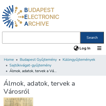
B
UDAPEST
E
LECTRONIC
A
RCHIVE
Search
(current
Log In
Home
Budapest Gyűjtemény
Különgyűjtemények
Communities & Collections
Sajtókivágat-gyűjtemény
All of DSpace
Álmok, adatok, tervek a Városról
Statistics
Álmok, adatok, tervek a
About us
Városról