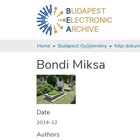
B
UDAPEST
E
LECTRONIC
A
RCHIVE
Home
Budapest Gyűjtemény
Képi doku
Bondi Miksa
Date
2014-12
Authors