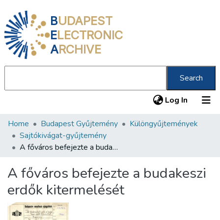
B
UDAPEST
E
LECTRONIC
A
RCHIVE
Search
(current
Log In
Home
Budapest Gyűjtemény
Különgyűjtemények
Communities & Collections
Sajtókivágat-gyűjtemény
All of DSpace
A főváros befejezte a budakeszi erdők kitermelését
Statistics
A főváros befejezte a budakeszi
About us
erdők kitermelését