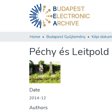
B
UDAPEST
E
LECTRONIC
A
RCHIVE
Home
Budapest Gyűjtemény
Képi doku
Péchy és Leitpold
Date
2014-12
Authors