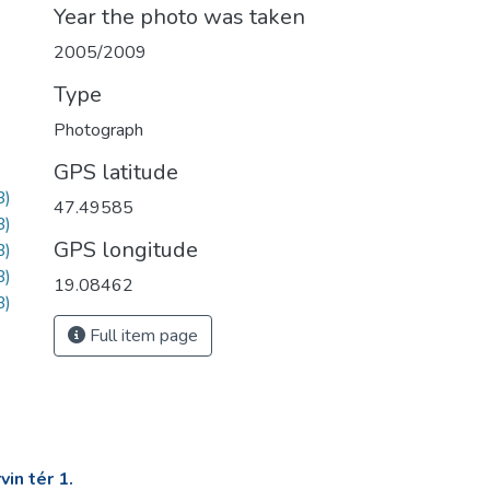
Year the photo was taken
2005/2009
Type
Photograph
GPS latitude
B)
47.49585
B)
GPS longitude
B)
B)
19.08462
B)
Full item page
in tér 1.