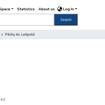
DSpace
Statistics
About us
Log In
Search
Péchy és Leitpold
b343