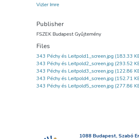
Vizler Imre
Publisher
FSZEK Budapest Gyűjtemény
Files
343 Péchy és Leitpold1_screen.jpg
(183.33 K
343 Péchy és Leitpold2_screen.jpg
(293.52 K
343 Péchy és Leitpold3_screen.jpg
(122.86 K
343 Péchy és Leitpold4_screen.jpg
(152.71 K
343 Péchy és Leitpold5_screen.jpg
(277.86 K
1088 Budapest, Szabó Erv