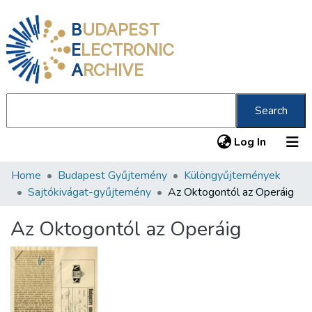
B
UDAPEST
E
LECTRONIC
A
RCHIVE
Search
(current
Log In
Home
Budapest Gyűjtemény
Különgyűjtemények
Communities & Collections
Sajtókivágat-gyűjtemény
Az Oktogontól az Operáig
All of DSpace
Az Oktogontól az Operáig
Statistics
About us