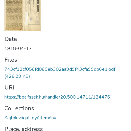
Date
1918-04-17
Files
743cf12cf056fd060eb302aa9d9f43cfa99db6e1.pdf
(426.29 KB)
URI
https://bea.fszek.hu/handle/20.500.14711/124476
Collections
Sajtókivágat-gyűjtemény
Place, address