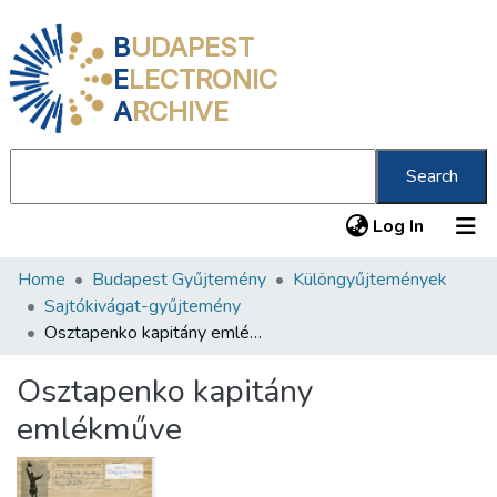
B
UDAPEST
E
LECTRONIC
A
RCHIVE
Search
(current
Log In
Home
Budapest Gyűjtemény
Különgyűjtemények
Communities & Collections
Sajtókivágat-gyűjtemény
All of DSpace
Osztapenko kapitány emlékműve
Statistics
Osztapenko kapitány
About us
emlékműve