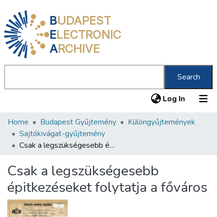
B
UDAPEST
E
LECTRONIC
A
RCHIVE
Search
(current
Log In
Home
Budapest Gyűjtemény
Különgyűjtemények
Communities & Collections
Sajtókivágat-gyűjtemény
All of DSpace
Csak a legszükségesebb épitkezéseket folytatja a főváros
Statistics
Csak a legszükségesebb
About us
épitkezéseket folytatja a főváros