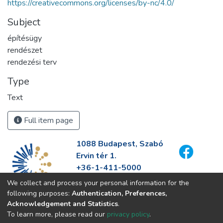
https://creativecommons.org/licenses/by-nc/4.0/
Subject
építésügy
rendészet
rendezési terv
Type
Text
Full item page
1088 Budapest, Szabó
Ervin tér 1.
+36-1-411-5000
info@fszek.hu
We collect and process your personal information for the
https://fszek.hu
following purposes:
Authentication, Preferences,
Acknowledgement and Statistics
.
To learn more, please read our
privacy policy
.