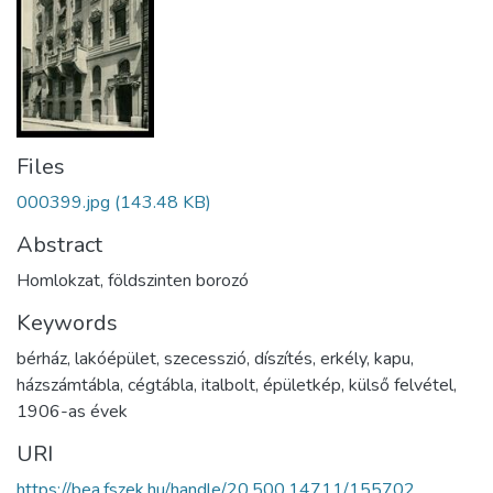
Files
000399.jpg
(143.48 KB)
Abstract
Homlokzat, földszinten borozó
Keywords
bérház
,
lakóépület
,
szecesszió
,
díszítés
,
erkély
,
kapu
,
házszámtábla
,
cégtábla
,
italbolt
,
épületkép
,
külső felvétel
,
1906-as évek
URI
https://bea.fszek.hu/handle/20.500.14711/155702