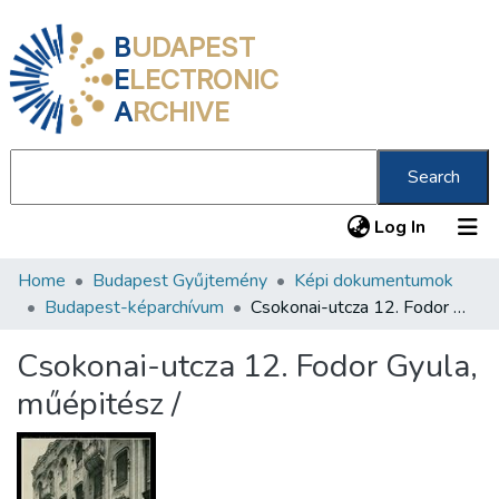
B
UDAPEST
E
LECTRONIC
A
RCHIVE
Search
(current
Log In
Home
Budapest Gyűjtemény
Képi dokumentumok
Communities & Collections
Budapest-képarchívum
Csokonai-utcza 12. Fodor Gyula, műépitész /
All of DSpace
Csokonai-utcza 12. Fodor Gyula,
Statistics
műépitész /
About us