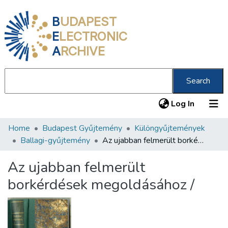
B
UDAPEST
E
LECTRONIC
A
RCHIVE
Search
(current
Log In
Home
Budapest Gyűjtemény
Különgyűjtemények
Communities & Collections
Ballagi-gyűjtemény
Az ujabban felmerült borkérdések megoldásához /
All of DSpace
Az ujabban felmerült
Statistics
borkérdések megoldásához /
About us