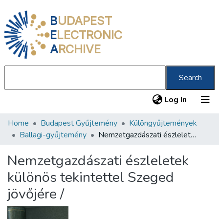
B
UDAPEST
E
LECTRONIC
A
RCHIVE
Search
(current
Log In
Home
Budapest Gyűjtemény
Különgyűjtemények
Communities & Collections
Ballagi-gyűjtemény
Nemzetgazdászati észleletek különös tekintettel Szeged jövőjére /
All of DSpace
Nemzetgazdászati észleletek
Statistics
különös tekintettel Szeged
About us
jövőjére /